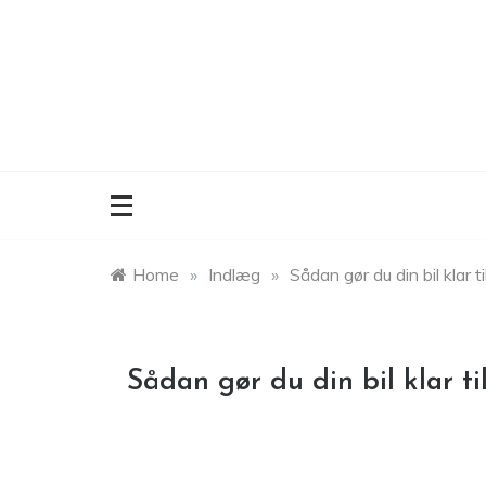
Skip
to
content
Home
»
Indlæg
»
Sådan gør du din bil klar t
Sådan gør du din bil klar ti