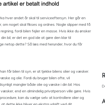
irka hver andet år skal til serviceeftersyn. Her går en
, om noget skal fikses og ordnes. Nogle slipper med få
regning, fordi bilen fejler en masse. Hvis ikke du ønsker
n bil, er det en god ide at gøre den klar til
lige netop dette? Så læs med herunder, hvor du får
an får bilen til syn, er at tjekke bilens olier og væsker.
ske og olie. Fordi du bruger bilen ofte, vil
synligt mangler både olie og væske i din bil. Hos
D
væsker, end en almindelig privatperson ville gøre. Hvis
rocedure, kan du vælge selv at kontrollere olier og
A
 at dette ikke bliver en ekstra udgift ved dit