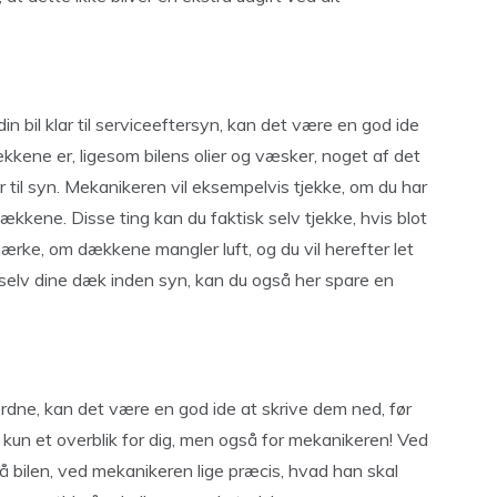
n bil klar til serviceeftersyn, kan det være en god ide
kkene er, ligesom bilens olier og væsker, noget af det
r til syn. Mekanikeren vil eksempelvis tjekke, om du har
dækkene. Disse ting kan du faktisk selv tjekke, hvis blot
rke, om dækkene mangler luft, og du vil herefter let
selv dine dæk inden syn, kan du også her spare en
 ordne, kan det være en god ide at skrive dem ned, før
e kun et overblik for dig, men også for mekanikeren! Ved
 på bilen, ved mekanikeren lige præcis, hvad han skal