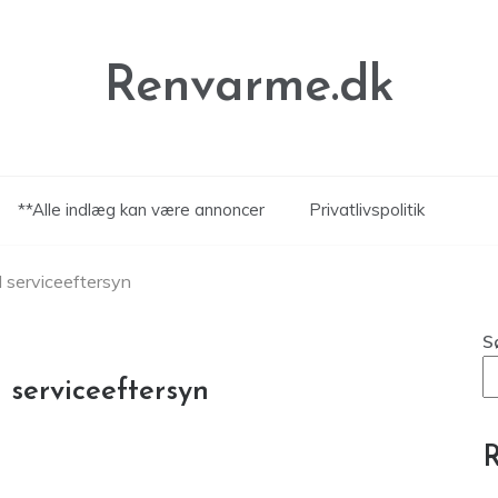
Renvarme.dk
**Alle indlæg kan være annoncer
Privatlivspolitik
il serviceeftersyn
S
l serviceeftersyn
R