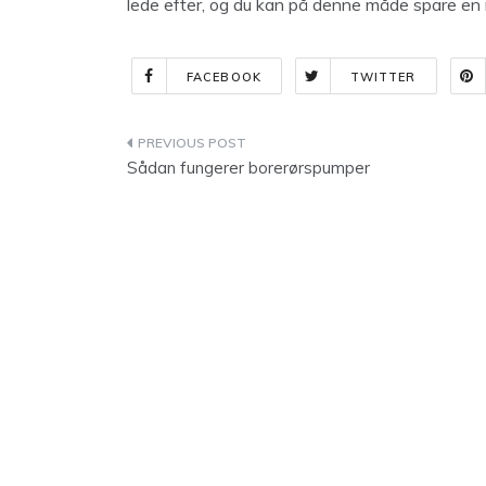
lede efter, og du kan på denne måde spare en
FACEBOOK
TWITTER
Indlægsnavigation
Sådan fungerer borerørspumper