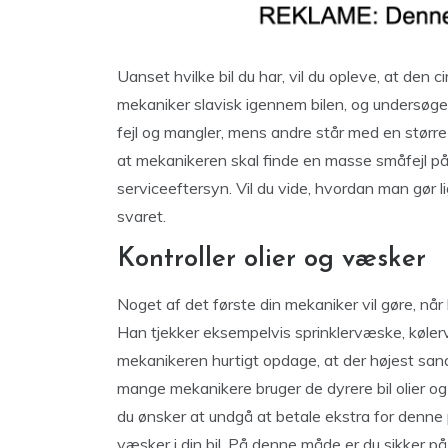
Uanset hvilke bil du har, vil du opleve, at den c
mekaniker slavisk igennem bilen, og undersøger
fejl og mangler, mens andre står med en større 
at mekanikeren skal finde en masse småfejl på di
serviceeftersyn. Vil du vide, hvordan man gør 
svaret.
Kontroller olier og væsker
Noget af det første din mekaniker vil gøre, når h
Han tjekker eksempelvis sprinklervæske, kølervæ
mekanikeren hurtigt opdage, at der højest sand
mange mekanikere bruger de dyrere bil olier og 
du ønsker at undgå at betale ekstra for denne p
væsker i din bil. På denne måde er du sikker på,