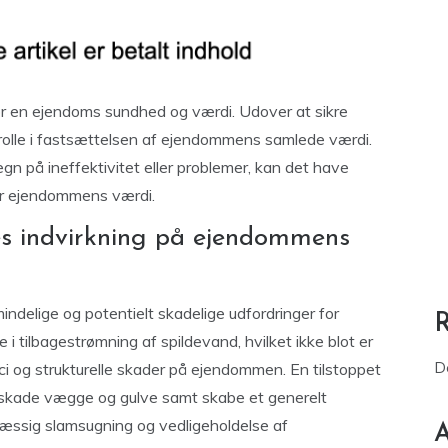
r en ejendoms sundhed og værdi. Udover at sikre
 rolle i fastsættelsen af ejendommens samlede værdi.
n på ineffektivitet eller problemer, kan det have
r ejendommens værdi.
es indvirkning på ejendommens
mindelige og potentielt skadelige udfordringer for
 i tilbagestrømning af spildevand, hvilket ikke blot er
D
i og strukturelle skader på ejendommen. En tilstoppet
 skade vægge og gulve samt skabe et generelt
elmæssig slamsugning og vedligeholdelse af
A