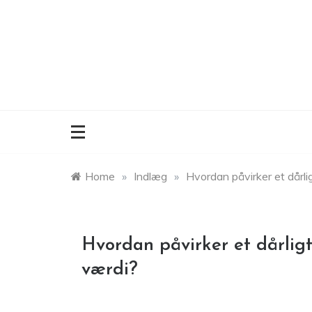
Skip
to
content
Home
»
Indlæg
»
Hvordan påvirker et dår
Hvordan påvirker et dårli
værdi?