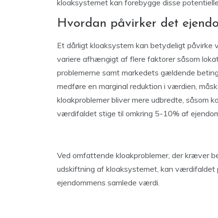
kloaksystemet kan forebygge disse potentiell
Hvordan påvirker det ejend
Et dårligt kloaksystem kan betydeligt påvirke
variere afhængigt af flere faktorer såsom loka
problemerne samt markedets gældende betingel
medføre en marginal reduktion i værdien, må
kloakproblemer bliver mere udbredte, såsom korr
værdifaldet stige til omkring 5-10% af ejend
Ved omfattende kloakproblemer, der kræver be
udskiftning af kloaksystemet, kan værdifaldet
ejendommens samlede værdi.