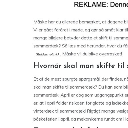
Måske har du allerede bemærket, at dagene bli
Vi er gået foråret i møde, og gør så småt kla
mange bilejere betyder dette et skift til somm
sommerdæk? Så læs med herunder, hvor du får 
. Måske vil du blive overrasket!
Hvornår skal man skifte ti
Et af de mest spurgte spørgsmål, der findes, n
skal man skifte til sommerdæk? Du kan som bilej
sommerdæk. April er dog som udgangspunkt en 
er, at i april falder risikoen for glatte og isdæk
vinterdæk til sommerdæk! Rigtigt mange vælger
påskeferien i april, da mekanikerne rundt om i l