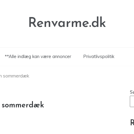
Renvarme.dk
**Alle indlæg kan være annoncer
Privatlivspolitik
 om sommerdæk
S
om sommerdæk
R