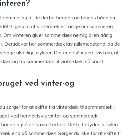
interen?
t samme, og at de derfor begge kan bruges både om
ældet! Ligesom at vinterdæk er farlige om sommeren,
 Om vinteren giver sommerdæk nemlig bilen dårlig
kker. Derudover har sommerdæk lav rullemodstand, da de
forsage alvorlige ulykker. Der er altså ingen tvivl om, at
erdæk og fra sommerdæk til vinterdæk, så snart
bruget ved vinter-og
t du sørger for at skifte fra vinterdæk til sommerdæk i
orbruget ved henholdsvis vinter-og sommerdæk.
har de også en større friktion. Dette betyder, at bilen
erdæk end på sommerdæk. Sørger du ikke for at skifte til