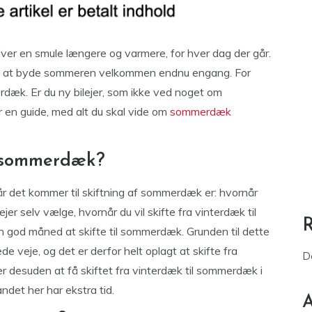
ver en smule længere og varmere, for hver dag der går.
r til at byde sommeren velkommen endnu engang. For
erdæk. Er du ny bilejer, som ikke ved noget om
en guide, med alt du skal vide om
sommerdæk
l sommerdæk?
år det kommer til skiftning af sommerdæk er: hvornår
er selv vælge, hvornår du vil skifte fra vinterdæk til
god måned at skifte til sommerdæk. Grunden til dette
kede veje, og det er derfor helt oplagt at skifte fra
D
 desuden at få skiftet fra vinterdæk til sommerdæk i
andet her har ekstra tid.
A