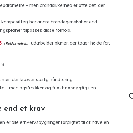
gleparametre – men brandsikkerhed er ofte det, der
g kompositter) har andre brandegenskaber end
ingsplaner
tilpasses disse forhold.
5
udarbejder planer, der tager højde for:
ng
emer, der kræver særlig håndtering
nlig – men også
sikker og funktionsdygtig
i en
C
 end et krav
 er alle erhvervsbygninger forpligtet til at have en