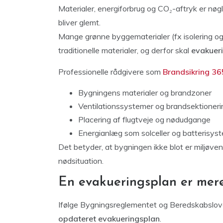
Materialer, energiforbrug og CO₂-aftryk er nø
bliver glemt.
Mange grønne byggematerialer (fx isolering o
traditionelle materialer, og derfor skal
evakuer
Professionelle rådgivere som
Brandsikring 36
Bygningens materialer og brandzoner
Ventilationssystemer og brandsektioneri
Placering af flugtveje og nødudgange
Energianlæg som solceller og batterisyst
Det betyder, at bygningen ikke blot er miljøve
nødsituation.
En evakueringsplan er mere
Ifølge Bygningsreglementet og Beredskabsloven
opdateret evakueringsplan
.