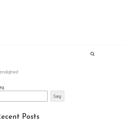
vendighed
øg
Søg
ecent Posts