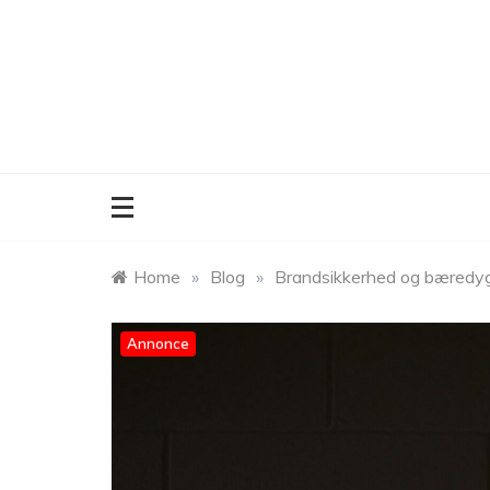
Skip
to
content
Home
»
Blog
»
Brandsikkerhed og bæredygt
Annonce