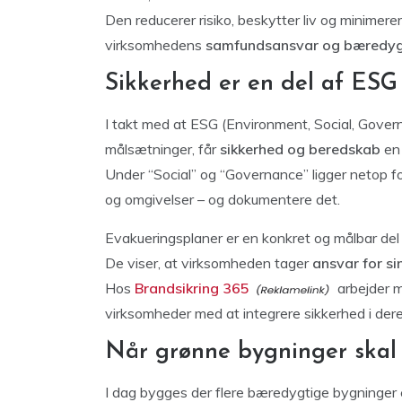
Den reducerer risiko, beskytter liv og minimerer 
virksomhedens
samfundsansvar og bæredygt
Sikkerhed er en del af ESG
I takt med at ESG (Environment, Social, Governa
målsætninger, får
sikkerhed og beredskab
en 
Under “Social” og “Governance” ligger netop f
og omgivelser – og dokumentere det.
Evakueringsplaner er en konkret og målbar del
De viser, at virksomheden tager
ansvar for si
Hos
Brandsikring 365
arbejder m
virksomheder med at integrere sikkerhed i der
Når grønne bygninger skal
I dag bygges der flere bæredygtige bygninger 