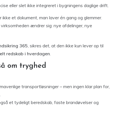
e eller slet ikke integreret i bygningens daglige drift.
er ikke et dokument, man laver én gang og glemmer.
virksomheden ændrer sig: nye afdelinger, nye
ndsikring 365
, sikres det, at den ikke kun lever op til
elt redskab i hverdagen
.
så om tryghed
mavenlige transportløsninger – men ingen klar plan for,
.
gså et tydeligt beredskab, faste brandøvelser og