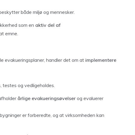
beskytter både miljø og mennesker.
ikkerhed som en
aktiv del af
at emne.
lle evakueringsplaner, handler det om at
implementere
s, testes og vedligeholdes.
afholder
årlige evakueringsøvelser
og evaluerer
bygninger er forberedte, og at virksomheden kan