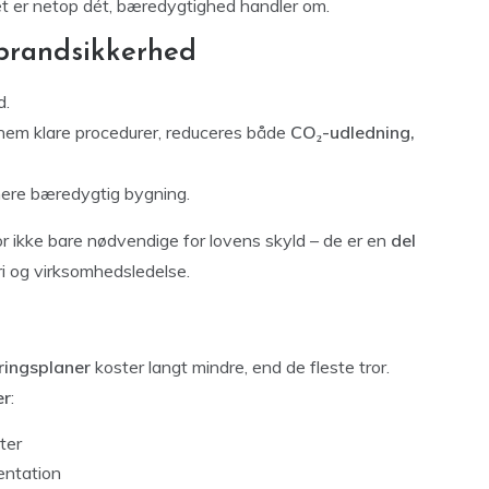
et er netop dét, bæredygtighed handler om.
 brandsikkerhed
d.
nem klare procedurer, reduceres både
CO₂-udledning,
mere bæredygtig bygning.
 ikke bare nødvendige for lovens skyld – de er en
del
i og virksomhedsledelse.
ringsplaner
koster langt mindre, end de fleste tror.
er
:
ter
ntation